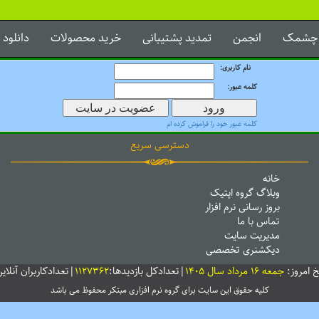
 چشمک
انجمن
تمدید پشتیبانی
خرید محصولات
دانلود
نام کاربری:
کلمه عبور:
کلمه عبور خود را فراموش کرده ام
دسترسی سریع
خانه
وبلاگ گروه اپتیک
بروز رسانی نرم افزار
تماس با ما
مدیریت سایت
دیکشنری تخصصی
خ امروز:
جمعه 16 مرداد سال 1405
|تعدادکل بازدیدها:
1127362
|تعدادکاربران آنلاین
کلیه حقوق این سایت برای گروه نرم افزاری
مبتکر
محفوظ می باشد