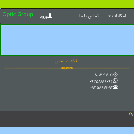
Optic Group
امکانات
تماس با ما
ورود
اطلاعات تماس
8-13:17-20
09358919094
09358919094
:
2