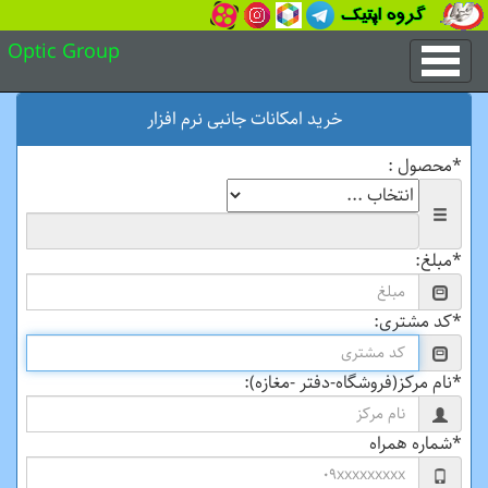
Optic Group
خرید امکانات جانبی نرم افزار
*محصول :
*مبلغ:
*کد مشتری:
*نام مرکز(فروشگاه-دفتر -مغازه):
*شماره همراه