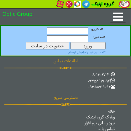
Optic Group
نام کاربری:
کلمه عبور:
کلمه عبور خود را فراموش کرده ام
اطلاعات تماس
8-13:17-20
09358919094
09358919094
دسترسی سریع
خانه
وبلاگ گروه اپتیک
بروز رسانی نرم افزار
تماس با ما